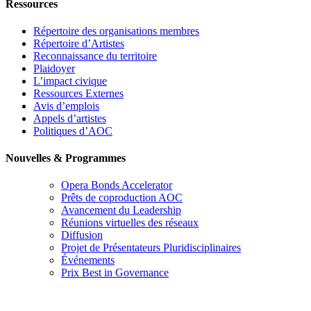
Ressources
Répertoire des organisations membres
Répertoire d’Artistes
Reconnaissance du territoire
Plaidoyer
L’impact civique
Ressources Externes
Avis d’emplois
Appels d’artistes
Politiques d’AOC
Nouvelles & Programmes
Opera Bonds Accelerator
Prêts de coproduction AOC
Avancement du Leadership
Réunions virtuelles des réseaux
Diffusion
Projet de Présentateurs Pluridisciplinaires
Événements
Prix Best in Governance