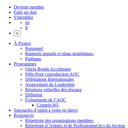
Devenir membre
Faire un don
S'identifier
en
fr
×
À Propos
Personnel
Rapports annuels et plans stratégiques
Partisans
Programmes
Opera Bonds Accelerator
Prêts Pour coproduction AOC
Délégations Internationales
Avancement du Leadership
Réunions virtuelles des réseaux
Diffusion
Événements de l’AOC
Congrès365
Spectacles d’opéra à venir en direct
Ressources
Répertoire des organisations membres
Répertoire d’Artistes et de Professionnel.le.s du Secteur