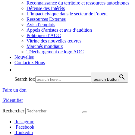
Reconnaissance du territoire et ressources autochtones
Défense des Intérêts
L’impact civique dans le secteur de l’opéra
Ressources Externes
Avis d’emplois
Appels d’artistes et avis d’audition
Politiques d’AOC
Vitrine des nouvelles œuvres
Marchés mondiaux
Téléchargement de logo AOC
Nouvelles
Contactez Nous
Search for:
Search Button
Faire un don
S'identifier
Rechercher
Instagram
Facebook
Linkedin