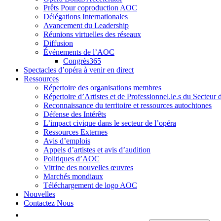
Prêts Pour coproduction AOC
Délégations Internationales
Avancement du Leadership
Réunions virtuelles des réseaux
Diffusion
Événements de l’AOC
Congrès365
Spectacles d’opéra à venir en direct
Ressources
Répertoire des organisations membres
Répertoire d’Artistes et de Professionnel.le.s du Secteur 
Reconnaissance du territoire et ressources autochtones
Défense des Intérêts
L’impact civique dans le secteur de l’opéra
Ressources Externes
Avis d’emplois
Appels d’artistes et avis d’audition
Politiques d’AOC
Vitrine des nouvelles œuvres
Marchés mondiaux
Téléchargement de logo AOC
Nouvelles
Contactez Nous