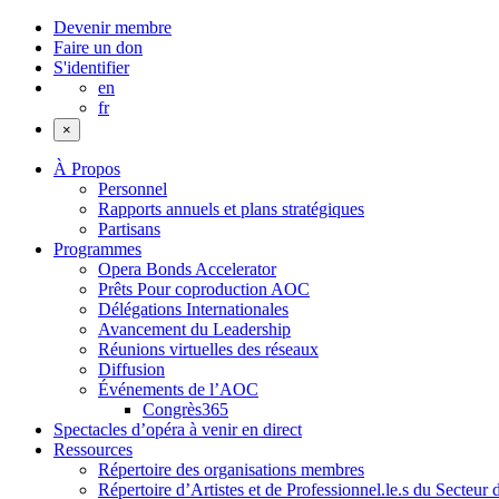
Devenir membre
Faire un don
S'identifier
en
fr
×
À Propos
Personnel
Rapports annuels et plans stratégiques
Partisans
Programmes
Opera Bonds Accelerator
Prêts Pour coproduction AOC
Délégations Internationales
Avancement du Leadership
Réunions virtuelles des réseaux
Diffusion
Événements de l’AOC
Congrès365
Spectacles d’opéra à venir en direct
Ressources
Répertoire des organisations membres
Répertoire d’Artistes et de Professionnel.le.s du Secteur 