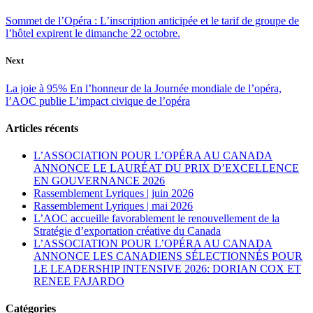
Sommet de l’Opéra : L’inscription anticipée et le tarif de groupe de
l’hôtel expirent le dimanche 22 octobre.
Next
La joie à 95% En l’honneur de la Journée mondiale de l’opéra,
l’AOC publie L’impact civique de l’opéra
Articles récents
L’ASSOCIATION POUR L’OPÉRA AU CANADA
ANNONCE LE LAURÉAT DU PRIX D’EXCELLENCE
EN GOUVERNANCE 2026
Rassemblement Lyriques | juin 2026
Rassemblement Lyriques | mai 2026
L’AOC accueille favorablement le renouvellement de la
Stratégie d’exportation créative du Canada
L’ASSOCIATION POUR L’OPÉRA AU CANADA
ANNONCE LES CANADIENS SÉLECTIONNÉS POUR
LE LEADERSHIP INTENSIVE 2026: DORIAN COX ET
RENEE FAJARDO
Catégories