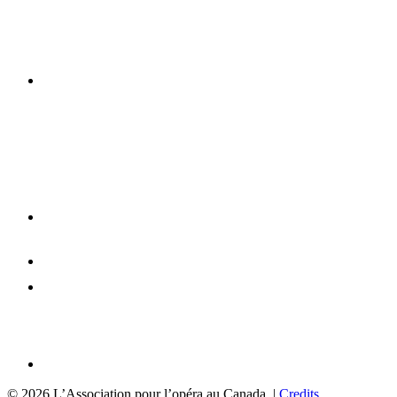
© 2026 L’Association pour l’opéra au Canada. |
Credits
.