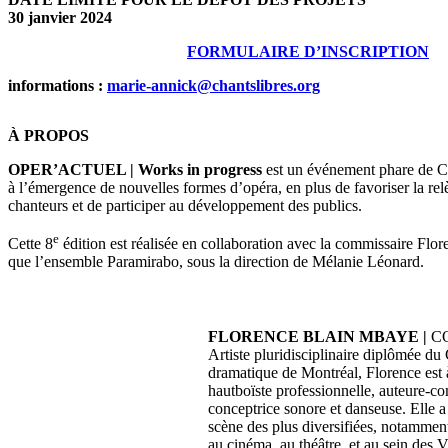
30 janvier 2024
FORMULAIRE D’INSCRIPTION
informations :
marie-annick@chantslibres.org
À PROPOS
OPER’ACTUEL | Works in progress
est un événement phare de Ch
à l’émergence de nouvelles formes d’opéra, en plus de favoriser la rel
chanteurs et de participer au développement des publics.
e
Cette 8
édition est réalisée en collaboration avec la commissaire Flo
que l’ensemble Paramirabo, sous la direction de Mélanie Léonard.
FLORENCE BLAIN MBAYE |
C
Artiste pluridisciplinaire diplômée du
dramatique de Montréal, Florence est 
hautboïste professionnelle, auteure-co
conceptrice sonore et danseuse. Elle a
scène des plus diversifiées, notamment
au cinéma, au théâtre, et au sein des 