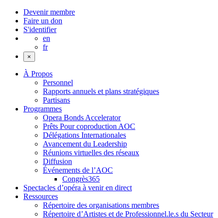
Devenir membre
Faire un don
S'identifier
en
fr
×
À Propos
Personnel
Rapports annuels et plans stratégiques
Partisans
Programmes
Opera Bonds Accelerator
Prêts Pour coproduction AOC
Délégations Internationales
Avancement du Leadership
Réunions virtuelles des réseaux
Diffusion
Événements de l’AOC
Congrès365
Spectacles d’opéra à venir en direct
Ressources
Répertoire des organisations membres
Répertoire d’Artistes et de Professionnel.le.s du Secteur