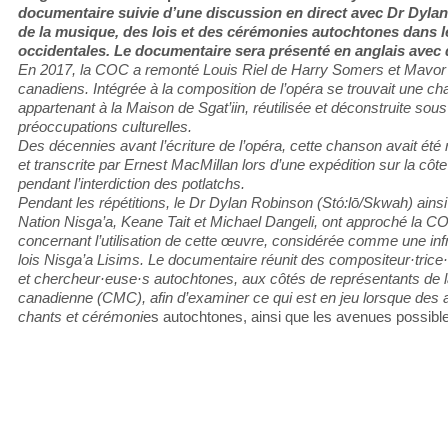
documentaire suivie d’une discussion en direct avec Dr Dylan
de la musique, des lois et des cérémonies autochtones dans l
occidentales. Le documentaire sera présenté en anglais avec d
En 2017, la COC a remonté Louis Riel de Harry Somers et Mavor 
canadiens. Intégrée à la composition de l’opéra se trouvait une c
appartenant à la Maison de Sgat’iin, réutilisée et déconstruite sou
préoccupations culturelles.
Des décennies avant l’écriture de l’opéra, cette chanson avait été
et transcrite par Ernest MacMillan lors d’une expédition sur la c
pendant l’interdiction des potlatchs.
Pendant les répétitions, le Dr Dylan Robinson (Stó:lō/Skwah) ainsi
Nation Nisga’a, Keane Tait et Michael Dangeli, ont approché la C
concernant l’utilisation de cette œuvre, considérée comme une inf
lois Nisga’a Lisims. Le documentaire réunit des compositeur·trice·
et chercheur·euse·s autochtones, aux côtés de représentants de
canadienne (CMC), afin d’examiner ce qui est en jeu lorsque des a
chants et cérémoni
es autochtones, ainsi que les avenues possible