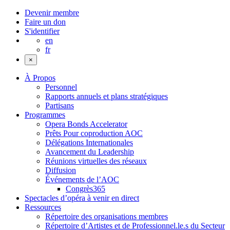
Devenir membre
Faire un don
S'identifier
en
fr
×
À Propos
Personnel
Rapports annuels et plans stratégiques
Partisans
Programmes
Opera Bonds Accelerator
Prêts Pour coproduction AOC
Délégations Internationales
Avancement du Leadership
Réunions virtuelles des réseaux
Diffusion
Événements de l’AOC
Congrès365
Spectacles d’opéra à venir en direct
Ressources
Répertoire des organisations membres
Répertoire d’Artistes et de Professionnel.le.s du Secteur