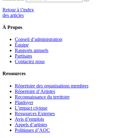
Retour à l’index
des articles
À Propos
Conseil d’administration
Équipe
Rapports annuels
Partisans
Contactez nous
Ressources
Répertoire des organisations membres
Répertoire d’Artistes
Reconnaissance du territoire
Plaidoyer
L’impact civique
Ressources Externes
Avis d’emplois
Appels d’artistes
Politiques d’AOC