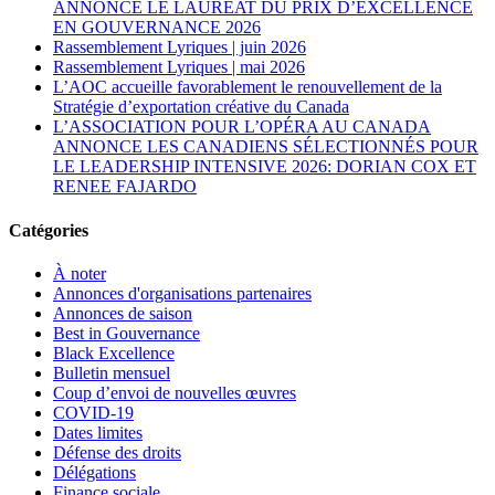
ANNONCE LE LAURÉAT DU PRIX D’EXCELLENCE
EN GOUVERNANCE 2026
Rassemblement Lyriques | juin 2026
Rassemblement Lyriques | mai 2026
L’AOC accueille favorablement le renouvellement de la
Stratégie d’exportation créative du Canada
L’ASSOCIATION POUR L’OPÉRA AU CANADA
ANNONCE LES CANADIENS SÉLECTIONNÉS POUR
LE LEADERSHIP INTENSIVE 2026: DORIAN COX ET
RENEE FAJARDO
Catégories
À noter
Annonces d'organisations partenaires
Annonces de saison
Best in Gouvernance
Black Excellence
Bulletin mensuel
Coup d’envoi de nouvelles œuvres
COVID-19
Dates limites
Défense des droits
Délégations
Finance sociale