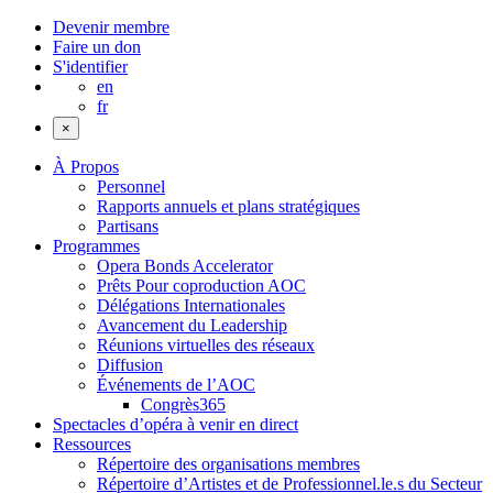
Devenir membre
Faire un don
S'identifier
en
fr
×
À Propos
Personnel
Rapports annuels et plans stratégiques
Partisans
Programmes
Opera Bonds Accelerator
Prêts Pour coproduction AOC
Délégations Internationales
Avancement du Leadership
Réunions virtuelles des réseaux
Diffusion
Événements de l’AOC
Congrès365
Spectacles d’opéra à venir en direct
Ressources
Répertoire des organisations membres
Répertoire d’Artistes et de Professionnel.le.s du Secteur