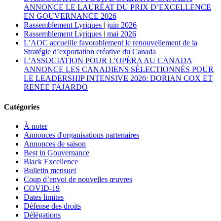
ANNONCE LE LAURÉAT DU PRIX D’EXCELLENCE
EN GOUVERNANCE 2026
Rassemblement Lyriques | juin 2026
Rassemblement Lyriques | mai 2026
L’AOC accueille favorablement le renouvellement de la
Stratégie d’exportation créative du Canada
L’ASSOCIATION POUR L’OPÉRA AU CANADA
ANNONCE LES CANADIENS SÉLECTIONNÉS POUR
LE LEADERSHIP INTENSIVE 2026: DORIAN COX ET
RENEE FAJARDO
Catégories
À noter
Annonces d'organisations partenaires
Annonces de saison
Best in Gouvernance
Black Excellence
Bulletin mensuel
Coup d’envoi de nouvelles œuvres
COVID-19
Dates limites
Défense des droits
Délégations