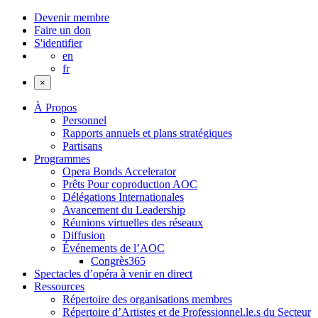
Devenir membre
Faire un don
S'identifier
en
fr
×
À Propos
Personnel
Rapports annuels et plans stratégiques
Partisans
Programmes
Opera Bonds Accelerator
Prêts Pour coproduction AOC
Délégations Internationales
Avancement du Leadership
Réunions virtuelles des réseaux
Diffusion
Événements de l’AOC
Congrès365
Spectacles d’opéra à venir en direct
Ressources
Répertoire des organisations membres
Répertoire d’Artistes et de Professionnel.le.s du Secteur