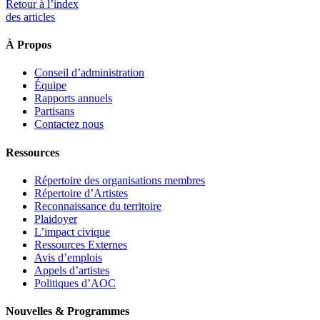
Retour à l’index
des articles
À Propos
Conseil d’administration
Équipe
Rapports annuels
Partisans
Contactez nous
Ressources
Répertoire des organisations membres
Répertoire d’Artistes
Reconnaissance du territoire
Plaidoyer
L’impact civique
Ressources Externes
Avis d’emplois
Appels d’artistes
Politiques d’AOC
Nouvelles & Programmes