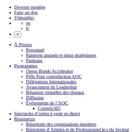
Devenir membre
Faire un don
S'identifier
en
fr
×
À Propos
Personnel
Rapports annuels et plans stratégiques
Partisans
Programmes
Opera Bonds Accelerator
Prêts Pour coproduction AOC
Délégations Internationales
Avancement du Leadership
Réunions virtuelles des réseaux
Diffusion
Événements de l’AOC
Congrès365
Spectacles d’opéra à venir en direct
Ressources
Répertoire des organisations membres
Répertoire d’Artistes et de Professionnel.le.s du Secteur